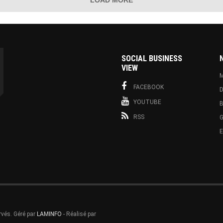
SOCIAL BUSINESS
VIEW
M
FACEBOOK
D
YOUTUBE
B
RSS
G
rvés. Géré par
LAMINFO
- Réalisé par