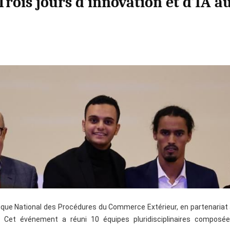
rois jours d’innovation et d’IA 
que National des Procédures du Commerce Extérieur, en partenariat a
et événement a réuni 10 équipes pluridisciplinaires composées