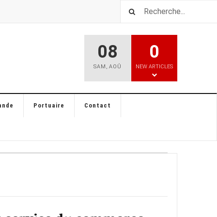
08
0
SAM
,
AOÛ
NEW ARTICLES
ande
Portuaire
Contact