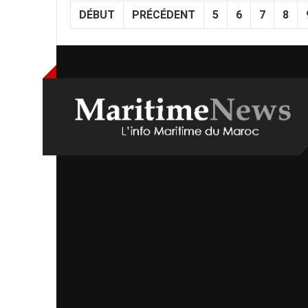
DÉBUT
PRÉCÉDENT
5
6
7
8