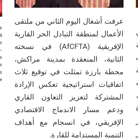
عرفت أشغال اليوم الثاني من ملتقى
ne
الأعمال لمنطقة التبادل الحر القارية
à
us
الإفريقية (AfCFTA) في نسخته
o-
ة
rs
الثانية، المنعقدة بمدينة مراكش،
s
محطة بارزة تمثلت في توقيع ثلاث
ts
le
اتفاقيات استراتيجية تعكس الإرادة
المشتركة لتعزيز التعاون القاري
ودعم مسار الاندماج الاقتصادي
بر
الإفريقي، في انسجام مع أهداف
التنمية المستدامة للقارة.