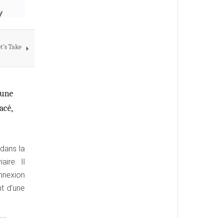
t’s Take
 une
acé,
 dans la
ire. Il
onnexion
t d’une