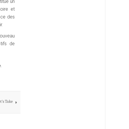
itue un
toire et
nce des
r.
 nouveau
tifs de
.
t’s Take