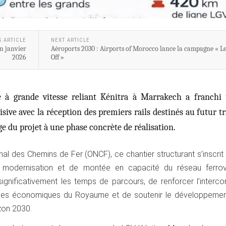
S ARTICLE
NEXT ARTICLE
n janvier
Aéroports 2030 : Airports of Morocco lance la campagne « Le
2026
Off »
e à grande vitesse reliant Kénitra à Marrakech a franchi
sive avec la réception des premiers rails destinés au futur tr
e du projet à une phase concrète de réalisation.
onal des Chemins de Fer (ONCF), ce chantier structurant s’inscrit
e modernisation et de montée en capacité du réseau ferrovia
significativement les temps de parcours, de renforcer l’interc
pôles économiques du Royaume et de soutenir le développemen
izon 2030.