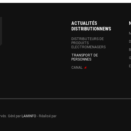
ACTUALITÉS
DISTRIBUTIONNEWS
M
DISTRIBUTEURS DE
D
PRODUITS
ELECTROMENAGERS
B
TRANSPORT DE
G
PERSONNES
CANAL
rvés. Géré par
LAMINFO
- Réalisé par