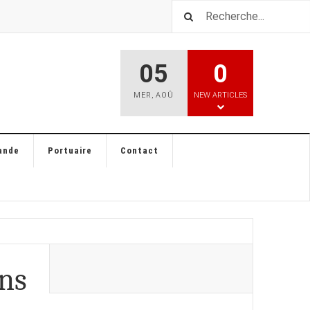
05
0
MER
,
AOÛ
NEW ARTICLES
ande
Portuaire
Contact
ans