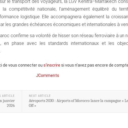
sur le transport des voyageurs, la LGV Kénitra–Marrakech const
r la compétitivité nationale, l’aménagement équilibré du terri
erformance logistique. Elle accompagnera également la croissa
s par les grandes échéances économiques et internationales à veni
 Maroc confirme sa volonté de hisser son réseau ferroviaire à un
, en phase avec les standards internationaux et les objec
.
ci de vous connecter ou
s'inscrire
si vous n'avez pas encore de compte
JComments
S ARTICLE
NEXT ARTICLE
n janvier
Aéroports 2030 : Airports of Morocco lance la campagne « Le
2026
Off »