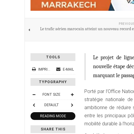
PREVIOU
Le trafic aérien marocain atteint un nouveau record e
Le projet de lign
TOOLS
nouvelle étape déci
IMPRIMER
E-MAIL
marquant le passag
TYPOGRAPHY
Porté par l’Office Nati
FONT SIZE
stratégie nationale d
DEFAULT
ambitionne de réduire 
entre les principaux 
READING MODE
mobilité durable à l’hor
SHARE THIS