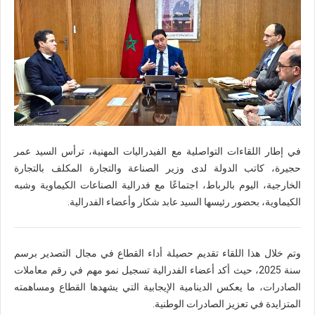
في إطار اللقاءات التواصلية مع الفيدراليات المهنية، ترأس السيد عمر
حجيرة، كاتب الدولة لدى وزير الصناعة والتجارة المكلف بالتجارة
الخارجية، اليوم بالرباط، اجتماعًا مع فدرالية الصناعات الكيماوية وشبه
الكيماوية، بحضور رئيسها السيد عابد شكار وأعضاء الفدرالية.
وتم خلال هذا اللقاء تقديم حصيلة أداء القطاع في مجال التصدير برسم
سنة 2025، حيث أكد أعضاء الفدرالية تسجيل نمو مهم في رقم معاملات
الصادرات، ما يعكس الدينامية الإيجابية التي يشهدها القطاع ومساهمته
المتزايدة في تعزيز الصادرات الوطنية.